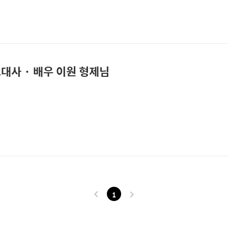
대사 · 배우 이원 형제님
1